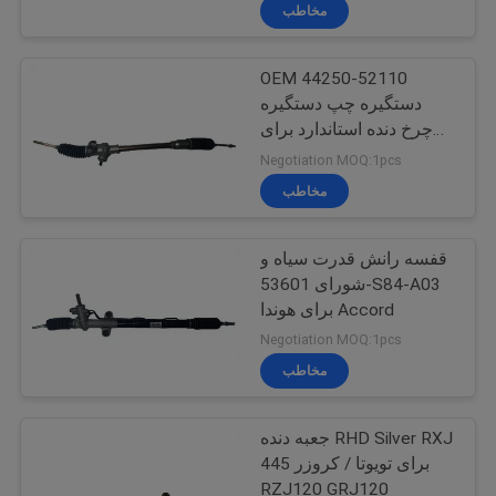
کیفیت
مخاطب
OEM 44250-52110
تماس
22
دستگیره چپ دستگیره
با
چرخ دنده استاندارد برای
پمپ سوخت خودرو
ما
تویوتا / ویس
Negotiation MOQ:1pcs
مخاطب
درخواست
قفسه رانش قدرت سیاه و
نقل
شورای 53601-S84-A03
قول
برای هوندا Accord
123
Negotiation MOQ:1pcs
مخاطب
فیلتر سوخت خودرو
جعبه دنده RHD Silver RXJ
445 برای تویوتا / کروزر
RZJ120 GRJ120