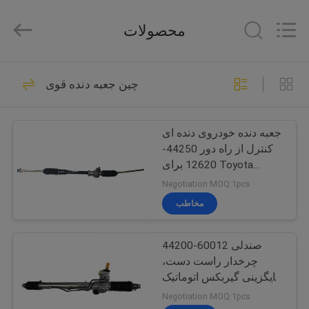
پمپ
سوخت
تامین
محصولات
کننده.
Copyright
©
2017
-
خانه
172
2021
fuelpump-
چین جعبه دنده قوی
assembly.com.
All
مجمع پمپ سوخت
Rights
محصولات
Reserved.
جعبه دنده خودروی دنده ای
کنترل از راه دور 44250-
دربارهی
12620 برای Toyota
ما
Corolla AE100
Negotiation MOQ:1pcs
مخاطب
42
تور
44200-60012 صندلی
کارخانه
پمپ سوخت ماژول
چرخدار راست دست،
جایگزینی گیربکس اتوماتیک
کنترل
تویوتا
Negotiation MOQ:1pcs