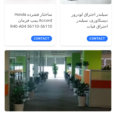
سیلندر احتراق لودرور
ساختار فشرده Honda
دیسکاوری، سیلندر
Accord پمپ فرمان
احتراق فیات
56110-R40-A04 56110
R40 A04
0221503407/60558152/60586072
CONTACT
CONTACT