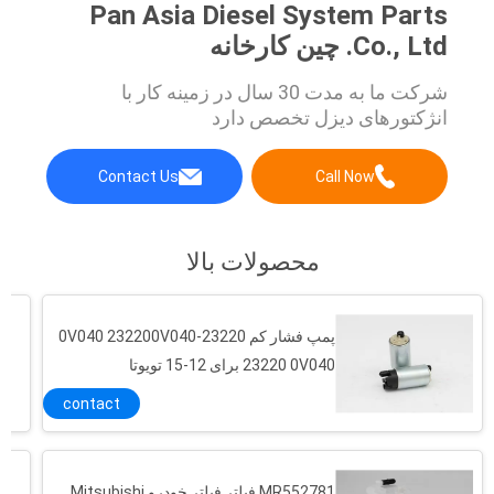
Pan Asia Diesel System Parts
Co., Ltd. چین کارخانه
شرکت ما به مدت 30 سال در زمینه کار با
انژکتورهای دیزل تخصص دارد
Contact Us
Call Now
محصولات بالا
پمپ فشار کم 23220-0V040 232200V040
23220 0V040 برای 12-15 تویوتا
contact
چرخ دنده دست دو دست چپ دست 2.4 53601-SPA-003 53601SPA003 برای هوندا آکورا
پمپ سوخت خودرو پیستون Nissan Succe 17040-2Z800 170402Z800 پمپ سوخت Assy
پمپ فرمان TOYOTA HILUX، 44310-0K040 پمپ فرمان قدرت خودرو
MR552781 فیلتر فیلتر خودرو Mitsubishi