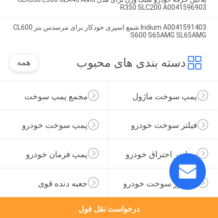
R350 SLC200 A0041596903
Iridium A0041591403 شمع اسپری خودکار برای مرسدس بنز CL600
S600 S65AMG SL65AMG
دسته بندی های محبوب
همه
پمپ سوخت ماژول
مجمع پمپ سوخت
فیلتر سوخت خودرو
پمپ سوخت خودرو
سیلندر احتراق خودرو
پمپ فرمان خودرو
انژکتور سوخت خودرو
جعبه دنده قوی
درخواست نقل قول