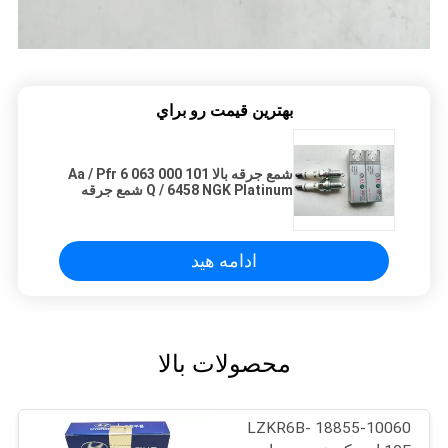
بهترين قيمت رو براي
شمع جرقه بالا 101 000 063 Aa / Pfr 6
Q / 6458 NGK Platinum شمع جرقه
ادامه هید
محصولات بالا
18855-10060 LZKR6B-