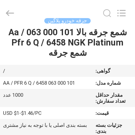
Asia
Diesel
System
Parts
Co.,
جرقه خودرو پلاگین
Ltd..
All
Rights
شمع جرقه بالا 101 000 063 Aa /
خانه
Reserved.
Pfr 6 Q / 6458 NGK Platinum
محصولات
شمع جرقه
دربارهی
گواهی:
/
ما
شماره مدل:
101 000 063 AA / PFR 6 Q / 6458
مقدار حداقل
1000 عدد
تور
تعداد سفارش:
کارخانه
قیمت:
USD $1-$1.46/PC
جزئیات بسته
بسته بندی اصلی یا با توجه به نیاز مشتری
کنترل
بندی: