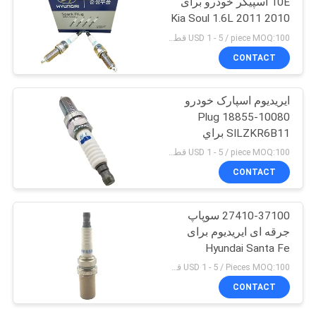
10E اسپیکر خودرو برای
2010 2011 Kia Soul 1.6L
Hyundai I20 I30
USD 1 - 5 / piece MOQ:100 قطعه
CONTACT
ايريديوم اسپارک خودرو
Plug 18855-10080
SILZKR6B11 براي
Hyundai Elantra 1.8
USD 1 - 5 / piece MOQ:100 قطعه
پيدايش Kia Borrego
CONTACT
27410-37100 سوپاپ
جرقه ای ایریدیوم برای
Hyundai Santa Fe
Tiburon XG350 Kia
USD 1 - 5 / Pieces MOQ:100 قطعه
Sportage
CONTACT