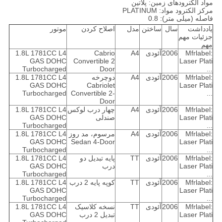
مواد الکترودهای زمین: پلاتین
مرکز الکترود مواد: PLATINUM
فاصله (میلی متر): 0.8
یادداشت
سال
ساختن
مدل
اصلاح کردن
موتور
جزئیات مهم
مهم
Mfrlabel:
2006
آئودی
A4
Cabrio
1.8L 1781CC L4
GAS DOHC
Convertible 2
Laser Plati
Turbocharged
Door
...
Mfrlabel:
2006
آئودی
A4
دوچرخه
1.8L 1781CC L4
GAS DOHC
Cabriolet
Laser Plati
Turbocharged
Convertible 2-
...
Door
Mfrlabel:
2006
آئودی
A4
چهار درب لوکس
1.8L 1781CC L4
Laser Plati
صندلی
GAS DOHC
Turbocharged
...
Mfrlabel:
2006
آئودی
A4
مرسوم، مد روز
1.8L 1781CC L4
GAS DOHC
Sedan 4-Door
Laser Plati
Turbocharged
...
Mfrlabel:
2006
آئودی
TT
پایه تبدیل دو
1.8L 1781CC L4
Laser Plati
درب
GAS DOHC
Turbocharged
...
Mfrlabel:
2006
آئودی
TT
کوپه پایه 2 درب
1.8L 1781CC L4
GAS DOHC
Laser Plati
Turbocharged
...
Mfrlabel:
2006
آئودی
TT
نسخه کلاسیک
1.8L 1781CC L4
Laser Plati
تبدیل 2 درب
GAS DOHC