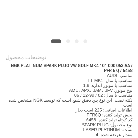
POLICY
توضیحات محصول
NGK PLATINUM SPARK PLUG VW GOLF MK4 101 000 063 AA /
PFR 6 Q / 6458
مناسب: AUDI
متناسب با مدل: TT MK1
متناسب با موتور اندازه: 1.8
نوع موتور: AMU، APX، BAM، BFV
متناسب با سال: 02 / 99-12 / 06
نکته نصب: این نوع پین دقیق شمع است که توسط NGK مشخص شده
است
اطلاعات اضافی: 225 اسب بخار
بخش تولید کننده: PFR6Q
کد کوتاه تولید کننده: 6458
نوع محصول: SPARK PLUG
نسخه: LASER PLATINUM
مقدار عرضه شده: 4