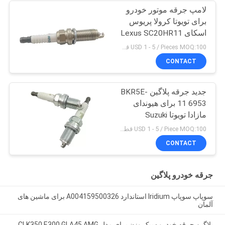
لامپ جرقه موتور خودرو
برای تویوتا کرولا پریوس
اسکای Lexus SC20HR11
90919-01253
USD 1 - 5 / Pieces MOQ:100 قطعه
CONTACT
جدید جرقه پلاگین BKR5E-
11 6953 برای هیوندای
مازادا تویوتا Suzuki
Mitsubishi
USD 1 - 5 / Piece MOQ:100 قطعه
CONTACT
جرقه خودرو پلاگین
سوپاپ سوپاپ Iridium استاندارد A004159500326 برای ماشین های
آلمان
پلاگین جرقه خودرو سبک وزن برای مدل CLK350 E300 GLA45 AMG