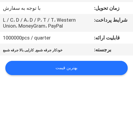
کیفیت
زمان تحویل:
با توجه به سفارش
شرایط پرداخت:
L / C، D / A، D / P، T / T، Western
تماس
Union، MoneyGram، PayPal
با
قابلیت ارائه:
1000000pcs / quarter
ما
برجسته:
,
خودکار جرقه شمع
کارایی بالا جرقه شمع
درخواست
بهترین قیمت
نقل
قول
نقشه
سایت
PRIVACY