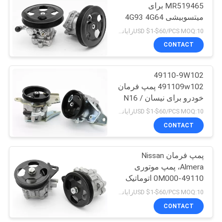
MR519465 برای
میتسوبیشی 4G93 4G64
N84W Space Wagon
USD $1-$60/PCS MOQ:10رایانه های شخصی
CONTACT
49110-9W102
491109w102 پمپ فرمان
خودرو برای نیسان N16 /
T30Q / R250
USD $1-$60/PCS MOQ:10رایانه های شخصی
CONTACT
پمپ فرمان Nissan
Almera، پمپ موتوری
49110-0M000 اتوماتیک
USD $1-$60/PCS MOQ:10رایانه های شخصی
CONTACT