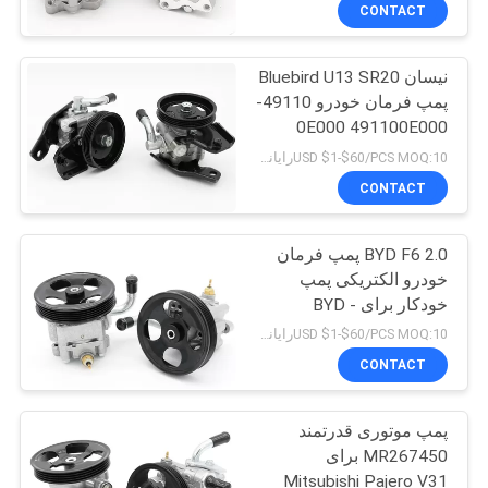
کیفیت
CONTACT
نیسان Bluebird U13 SR20
تماس
پمپ فرمان خودرو 49110-
با
0E000 491100E000
ما
USD $1-$60/PCS MOQ:10رایانه های شخصی
CONTACT
درخواست
BYD F6 2.0 پمپ فرمان
نقل
خودرو الکتریکی پمپ
قول
خودکار برای BYD -
3680012
USD $1-$60/PCS MOQ:10رایانه های شخصی
نقشه
CONTACT
سایت
پمپ موتوری قدرتمند
MR267450 برای
PRIVACY
Mitsubishi Pajero V31