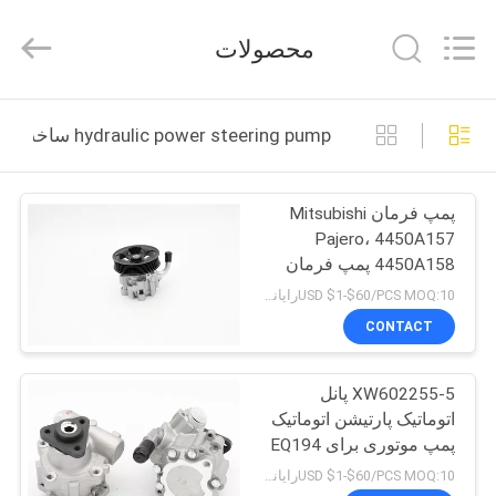
Asia
Diesel
System
محصولات
Parts
Co.,
Ltd..
All
Rights
خانه
Reserved.
hydraulic power steering pump ساخت آنلاین
محصولات
پمپ فرمان Mitsubishi
Pajero، 4450A157
دربارهی
4450A158 پمپ فرمان
ما
هیدرولیک
USD $1-$60/PCS MOQ:10رایانه های شخصی
CONTACT
تور
XW602255-5 پانل
کارخانه
اتوماتیک پارتیشن اتوماتیک
پمپ موتوری برای EQ194
کنترل
USD $1-$60/PCS MOQ:10رایانه های شخصی