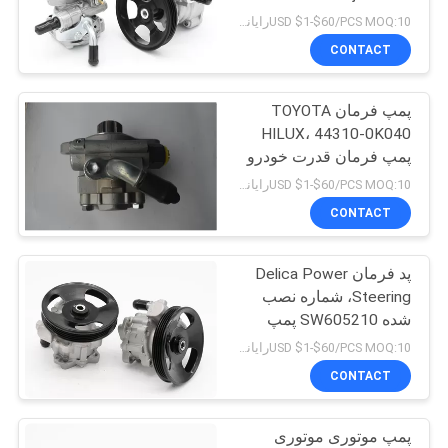
MR267854 / MR267659
POLICY
USD $1-$60/PCS MOQ:10رایانه های شخصی
CONTACT
پمپ فرمان TOYOTA
HILUX، 44310-0K040
پمپ فرمان قدرت خودرو
USD $1-$60/PCS MOQ:10رایانه های شخصی
CONTACT
پد فرمان Delica Power
Steering، شماره نصب
شده SW605210 پمپ
کنترل اتوماتیک قدرت
USD $1-$60/PCS MOQ:10رایانه های شخصی
CONTACT
پمپ موتوری موتوری