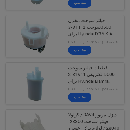
Sportage
کیفیت
مخاطب
فیلتر سوخت مخزن
تماس
22
سوخت 31112-3Q500
با
برای Hyundai IX35 KIA
پمپ سوخت خودرو
ما
Sportage توسان Sonata
USD 1 - 3 / Piece MOQ:10 قطعه
مخاطب
درخواست
قطعات فیلتر سوخت
نقل
الکتریکی 31911-2D000
قول
برای Hyundai Elantra
123
Tiburon XD 2001-2008
USD 1 - 5 / Piece MOQ:قطعه 20
2.0L
مخاطب
فیلتر سوخت خودرو
کولولا / RAV4 دیزل موتور
فیلتر سوخت 23300-
28040 / لوازم یدکی خودرو