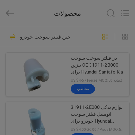
پمپ
سوخت
تامین
محصولات
کننده.
Copyright
©
2017
-
خانه
172
2022
fuelpump-
چین فیلتر سوخت خودرو
assembly.com.
All
مجمع پمپ سوخت
Rights
محصولات
Reserved.
در فیلتر سوخت سوخت
بنزین OE 31911-2B000
دربارهی
برای Hyundai Santafe Kia
ما
US $4-6 / Pieces MOQ:50 قطعه
مخاطب
42
تور
31911-2E000 لوازم یدکی
کارخانه
پمپ سوخت ماژول
اتومبیل فیلتر سوخت
خودرو برای Hyundai
کنترل
Tucson و KIA Tucson
US $4.00-$6.00 / Piece MOQ:50 قطعه